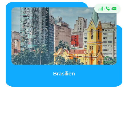
·
·
Brasilien