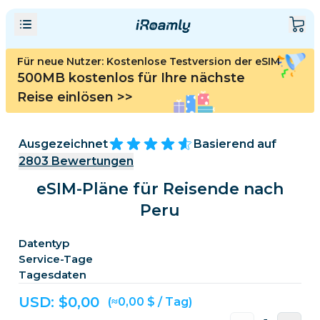
Für neue Nutzer: Kostenlose Testversion der eSIM
500MB kostenlos für Ihre nächste
Reise einlösen
>>
Ausgezeichnet
Basierend auf
2803
Bewertungen
eSIM-Pläne für Reisende nach
Peru
Datentyp
Service-Tage
Tagesdaten
USD: $
0,00
(≈0,00 $ / Tag)