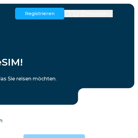
Registrieren
Deutsch
Anguilla
Antigua und Barbuda
Australien
Österreich
eSIM!
Barbados
Belarus
erzegowina
Brasilien
Brunei
as Sie reisen möchten.
Kanada
Kaimaninseln
Kolumbien
Kongo
Kroatien
Zypern
n
Dominikanische Republik
Ecuador