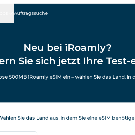
ipps
Auftragssuche
E
E
F - I
F - I
J - O
J - O
P - S
P - S
T - Z
T - Z
Algerien
China
Andorra
Europa
Neu bei iRoamly?
Armenien
Aruba
ern Sie sich jetzt Ihre Test-
an
Bahrain
Bangladesch
Bermuda
Bosnien und H
lose 500MB iRoamly eSIM ein – wählen Sie das Land, in d
Kambodscha
Kamerun
Chile
China
République du Congo
Costa Rica
Elfenbeinküste
Wählen Sie das Land aus, in dem Sie eine eSIM benötige
Tschechische Republik
Dänemark
Dominica