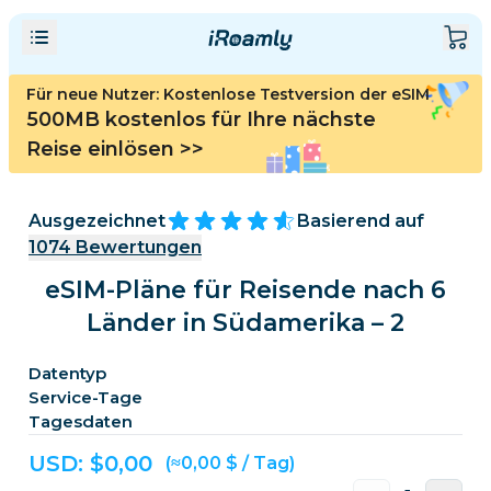
Für neue Nutzer: Kostenlose Testversion der eSIM
500MB kostenlos für Ihre nächste
Reise einlösen
>>
Ausgezeichnet
Basierend auf
1074
Bewertungen
eSIM-Pläne für Reisende nach 6
Länder in Südamerika – 2
Datentyp
Service-Tage
Tagesdaten
USD: $
0,00
(≈0,00 $ / Tag)