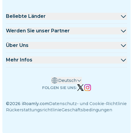
Beliebte Länder
Vereinigte Staaten
Werden Sie unser Partner
Vereinigtes Königreich
Großhandelsplattform
Über Uns
Türkei
Affiliate-Programm
Über iRoamly
Mehr Infos
Frankreich
API-Dokumentation
Kontaktieren Sie uns
Support-Center
Thailand
Deutsch
Datenrechner
Japan
FOLGEN SIE UNS:
eSIM-Bewertungen
Italien
©2026 iRoamly.com
Datenschutz- und Cookie-Richtlinie
Autorenteam
Indien
Rückerstattungsrichtlinie
Geschäftsbedingungen
Unterstützte eSIM-Geräte
Spanien
eSIM-Wissen