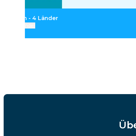
ntralasien - 4 Länder
Länder
Übe