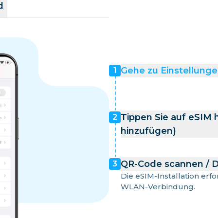
d
Gehe zu Einstellunge
1
Tippen Sie auf eSIM 
2
hinzufügen)
QR-Code scannen / D
3
Die eSIM-Installation erf
WLAN-Verbindung.