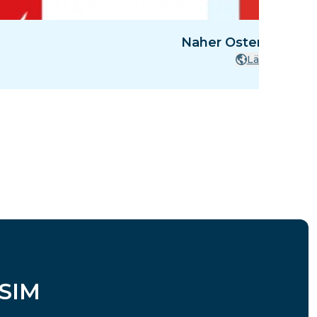
Naher Osten - 8 Län
Länder
eSIM