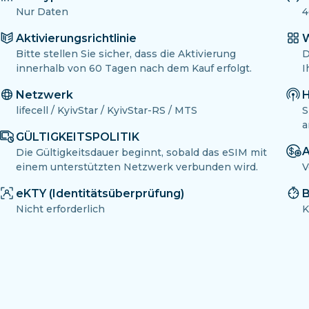
Nur Daten
4
Aktivierungsrichtlinie
W
Bitte stellen Sie sicher, dass die Aktivierung
D
innerhalb von 60 Tagen nach dem Kauf erfolgt.
I
Netzwerk
H
lifecell / KyivStar / KyivStar-RS / MTS
S
a
GÜLTIGKEITSPOLITIK
A
Die Gültigkeitsdauer beginnt, sobald das eSIM mit
einem unterstützten Netzwerk verbunden wird.
V
eKTY (Identitätsüberprüfung)
B
Nicht erforderlich
K