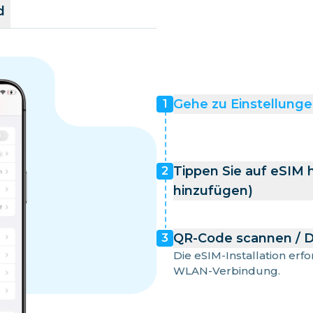
d
Gehe zu Einstellunge
1
Tippen Sie auf eSIM 
2
hinzufügen)
QR-Code scannen / D
3
Die eSIM-Installation erf
WLAN-Verbindung.