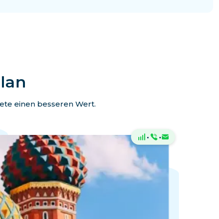
Plan
kete einen besseren Wert.
·
·