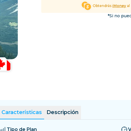
El Salvador
Estonia
Obtendrás
iMoney
al
Explorar Todos los Dest
*Si no pued
Características
Descripción
Tipo de Plan
V