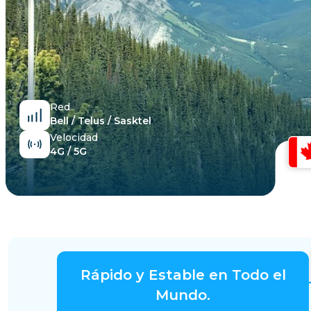
Egipto
Red
Bell / Telus / Sasktel
Velocidad
4G / 5G
Rápido y Estable en Todo el
Mundo.