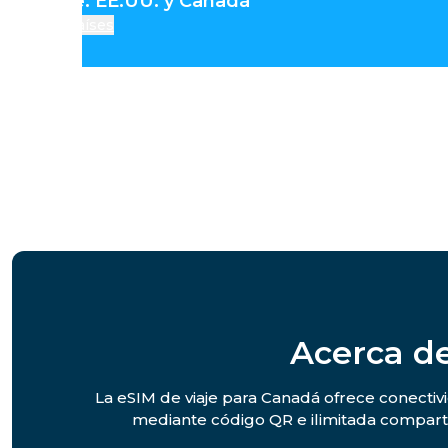
del Norte: EE.UU. y Canadá
Países
Acerca de
La eSIM de viaje para Canadá ofrece conectivi
mediante código QR e ilimitada comparti