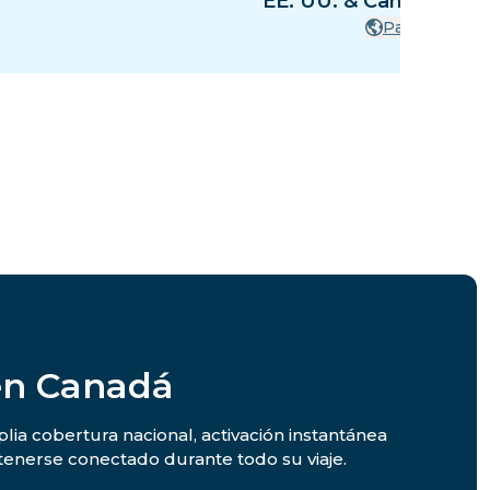
EE. UU. & Canadá & M
Países
 en Canadá
lia cobertura nacional, activación instantánea
tenerse conectado durante todo su viaje.