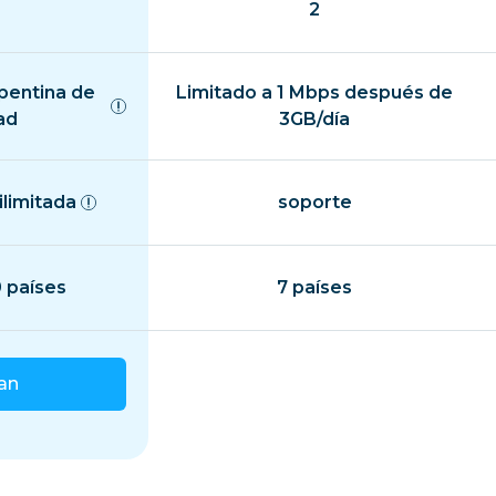
2
epentina de
Limitado a 1 Mbps después de
ad
3GB/día
ilimitada
soporte
 países
7 países
lan