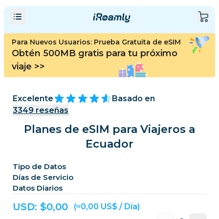
Para Nuevos Usuarios: Prueba Gratuita de eSIM
Obtén 500MB gratis para tu próximo
viaje
>>
Excelente
Basado en
3349
reseñas
Planes de eSIM para Viajeros a
Ecuador
Tipo de Datos
Días de Servicio
Datos Diarios
USD: $
0,00
(≈0,00 US$ / Día)