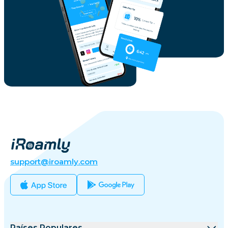
support@iroamly.com
Países Populares