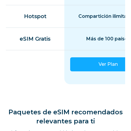
Grecia
Hotspot
Compartición ilimitad
Guadalupe
eSIM Gratis
Más de 100 países
Guernsey
Hungría
Ver Plan
Islandia
Irlanda
Paquetes de eSIM recomendados
Isla de Man
relevantes para ti