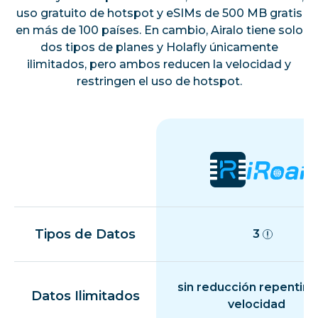
uso gratuito de hotspot y eSIMs de 500 MB gratis
en más de 100 países. En cambio, Airalo tiene solo
Estonia
dos tipos de planes y Holafly únicamente
ilimitados, pero ambos reducen la velocidad y
restringen el uso de hotspot.
Finlandia
Francia
Guayana Francesa
Alemania
Tipos de Datos
3
Gibraltar
sin reducción repentina
Datos Ilimitados
velocidad