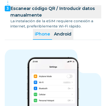
Portugal
Escanear código QR / Introducir datos
3
manualmente
La instalación de la eSIM requiere conexión a
Reunión
internet, preferiblemente Wi-Fi rápido.
iPhone
Android
Rumania
San Martín
San Marino
Eslovaquia
Eslovenia