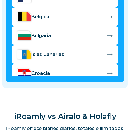
Bélgica
Bulgaria
Islas Canarias
Croacia
Chipre
República Checa
iRoamly vs Airalo & Holafly
iRoamly ofrece planes diarios, totales e ilimitados,
Dinamarca