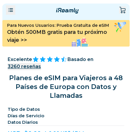
Para Nuevos Usuarios: Prueba Gratuita de eSIM
Obtén 500MB gratis para tu próximo
viaje
>>
Excelente
Basado en
3260
reseñas
Planes de eSIM para Viajeros a 48
Países de Europa con Datos y
Llamadas
Tipo de Datos
Días de Servicio
Datos Diarios