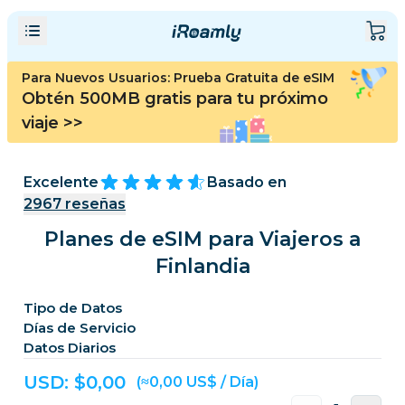
Para Nuevos Usuarios: Prueba Gratuita de eSIM
Obtén 500MB gratis para tu próximo
viaje
>>
Excelente
Basado en
2967
reseñas
Planes de eSIM para Viajeros a
Finlandia
Tipo de Datos
Días de Servicio
Datos Diarios
USD: $
0,00
(≈0,00 US$ / Día)