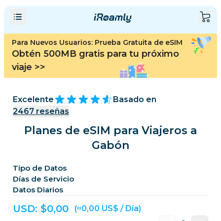
Para Nuevos Usuarios: Prueba Gratuita de eSIM
Obtén 500MB gratis para tu próximo
viaje
>>
Excelente
Basado en
2467
reseñas
Planes de eSIM para Viajeros a
Gabón
Tipo de Datos
Días de Servicio
Datos Diarios
USD: $
0,00
(≈0,00 US$ / Día)