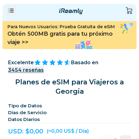
Para Nuevos Usuarios: Prueba Gratuita de eSIM
Obtén 500MB gratis para tu próximo
viaje
>>
Excelente
Basado en
3454
reseñas
Planes de eSIM para Viajeros a
Georgia
Tipo de Datos
Días de Servicio
Datos Diarios
USD: $
0,00
(≈0,00 US$ / Día)