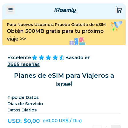
Para Nuevos Usuarios: Prueba Gratuita de eSIM
Obtén 500MB gratis para tu próximo
viaje
>>
Excelente
Basado en
2665
reseñas
Planes de eSIM para Viajeros a
Israel
Tipo de Datos
Días de Servicio
Datos Diarios
USD: $
0,00
(≈0,00 US$ / Día)