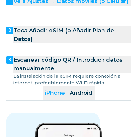
Ve a Ajustes → Datos móviles (o Celular)
1
Toca Añadir eSIM (o Añadir Plan de
2
Datos)
Escanear código QR / Introducir datos
3
manualmente
La instalación de la eSIM requiere conexión a
internet, preferiblemente Wi-Fi rápido.
iPhone
Android