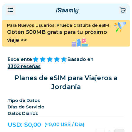
Para Nuevos Usuarios: Prueba Gratuita de eSIM
Obtén 500MB gratis para tu próximo
viaje
>>
Excelente
Basado en
3302
reseñas
Planes de eSIM para Viajeros a
Jordania
Tipo de Datos
Días de Servicio
Datos Diarios
USD: $
0,00
(≈0,00 US$ / Día)