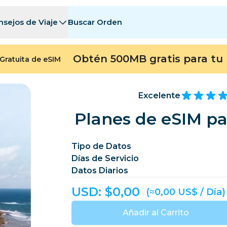
nsejos de Viaje
Buscar Orden
tinos
tinos
A - E
A - E
F - I
F - I
J - O
J - O
P - S
P - S
T - Z
T - Z
Obtén 500MB gratis para tu 
Gratuita de eSIM
Argelia
China
Andorra
Europa
Armenia
Aruba
Excelente
Baréin
Bangladés
Planes de eSIM pa
Bermudas
Bosn
Tipo de Datos
Camboya
Camerún
Días de Servicio
Chile
China
Datos Diarios
ngo
Costa Rica
Costa de Marfil
USD: $
0,00
(≈0,00 US$ / Día)
heca
Dinamarca
Dominica
Añadir al Carrito