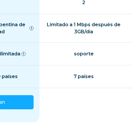
2
epentina de
Limitado a 1 Mbps después de
ad
3GB/día
ilimitada
soporte
 países
7 países
lan