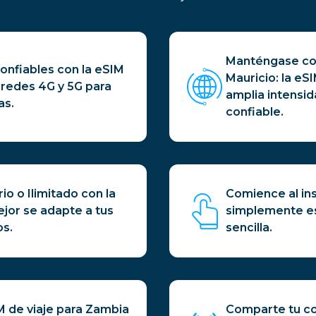
Manténgase co
onfiables con la eSIM
Mauricio: la eS
 redes 4G y 5G para
amplia intensid
as.
confiable.
io o Ilimitado con la
Comience al ins
ejor se adapte a tus
simplemente es
os.
sencilla.
M de viaje para Zambia
Comparte tu co