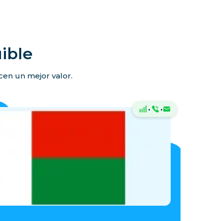
ible
ecen un mejor valor.
·
·