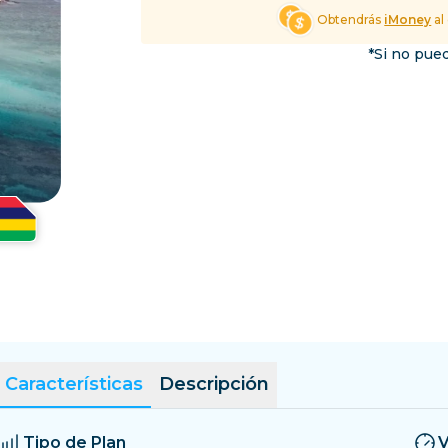
El Salvador
Estonia
Obtendrás
iMoney
al
Explorar Todos los Dest
*Si no pued
Características
Descripción
Tipo de Plan
V