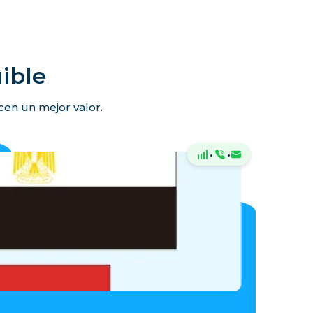
ible
ecen un mejor valor.
·
·