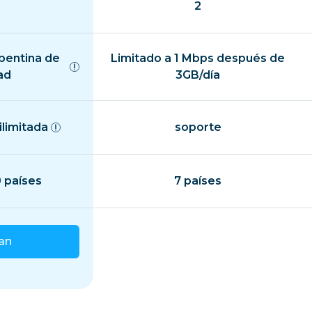
2
epentina de
Limitado a 1 Mbps después de
ad
3GB/día
ilimitada
soporte
 países
7 países
lan