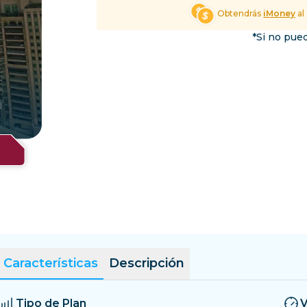
El Salvador
Estonia
Obtendrás
iMoney
al
Explorar Todos los Dest
*Si no pued
Características
Descripción
Tipo de Plan
V