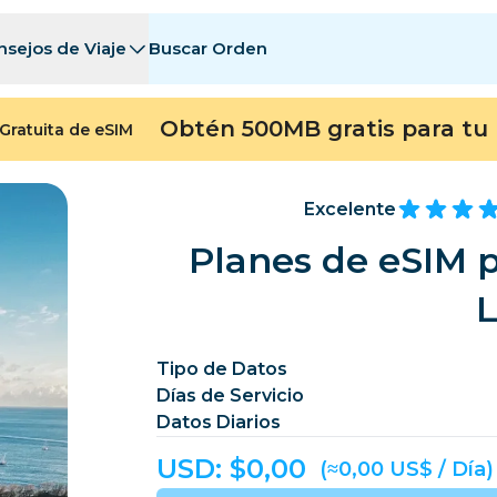
nsejos de Viaje
Buscar Orden
tinos
tinos
A - E
A - E
F - I
F - I
J - O
J - O
P - S
P - S
T - Z
T - Z
Obtén 500MB gratis para tu 
Gratuita de eSIM
Argelia
China
Andorra
Europa
Armenia
Aruba
Excelente
Baréin
Bangladés
Planes de eSIM p
Bermudas
Bosn
L
Camboya
Camerún
Chile
China
Tipo de Datos
Días de Servicio
ngo
Costa Rica
Costa de Marfil
Datos Diarios
heca
Dinamarca
Dominica
USD: $
0,00
(≈0,00 US$ / Día)