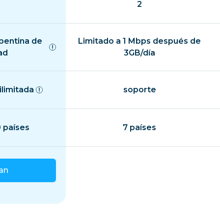
2
epentina de
Limitado a 1 Mbps después de
ad
3GB/día
ilimitada
soporte
 países
7 países
lan