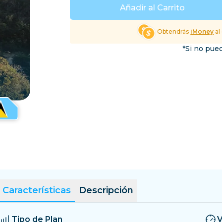
El Salvador
Estonia
Añadir al Carrito
Explorar Todos los Dest
Obtendrás
iMoney
al
*Si no pued
Características
Descripción
Tipo de Plan
V