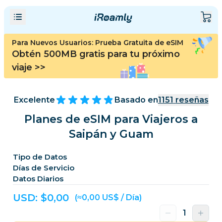
Para Nuevos Usuarios: Prueba Gratuita de eSIM
Obtén 500MB gratis para tu próximo
viaje
>>
Excelente
Basado en
1151
reseñas
Planes de eSIM para Viajeros a
Saipán y Guam
Tipo de Datos
Días de Servicio
Datos Diarios
USD: $
0,00
(≈0,00 US$ / Día)