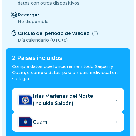
datos con otros dispositivos.
Recargar
No disponible
Cálculo del período de validez
Día calendario (UTC+8)
2
Países incluidos
Compra datos que funcionan en todo Saipan y
Guam, o compra datos para un país individual en
su lugar.
Islas Marianas del Norte
(incluida Saipán)
Guam