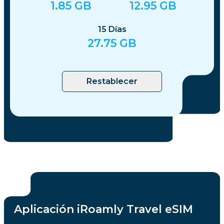
1.85
GB
12.95
GB
15
Días
27.75
GB
Restablecer
Aplicación iRoamly Travel eSIM