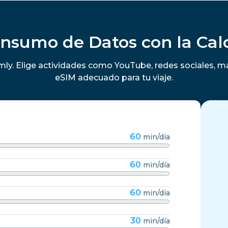
onsumo de Datos con la Cal
ly. Elige actividades como YouTube, redes sociales, m
eSIM adecuado para tu viaje.
60
min/día
60
min/día
60
min/día
30
min/día