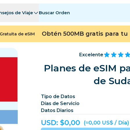
nsejos de Viaje
Buscar Orden
tinos
tinos
A - E
A - E
F - I
F - I
J - O
J - O
P - S
P - S
T - Z
T - Z
Obtén 500MB gratis para tu 
Gratuita de eSIM
Argelia
China
Andorra
Europa
Armenia
Aruba
Excelente
Baréin
Bangladés
Planes de eSIM pa
Bermudas
Bosn
de Suda
Camboya
Camerún
Chile
China
Tipo de Datos
Días de Servicio
ngo
Costa Rica
Costa de Marfil
Datos Diarios
heca
Dinamarca
Dominica
USD: $
0,00
(≈0,00 US$ / Día)