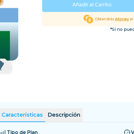
El Salvador
Estonia
Añadir al Carrito
Explorar Todos los Dest
Obtendrás
iMoney
al
*Si no pued
Características
Descripción
Tipo de Plan
V