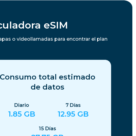
culadora eSIM
apas o videollamadas para encontrar el plan
Consumo total estimado
de datos
Diario
7
Días
1.85
GB
12.95
GB
15
Días