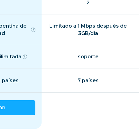
2
epentina de
Limitado a 1 Mbps después de
ad
3GB/día
ilimitada
soporte
 países
7 países
lan