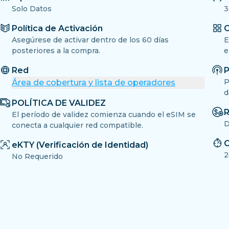
Solo Datos
3
Política de Activación
O
Asegúrese de activar dentro de los 60 días
E
posteriores a la compra.
e
Red
P
P
Área de cobertura y lista de operadores
d
POLÍTICA DE VALIDEZ
R
El período de validez comienza cuando el eSIM se
D
conecta a cualquier red compatible.
C
eKTY (Verificación de Identidad)
2
No Requerido