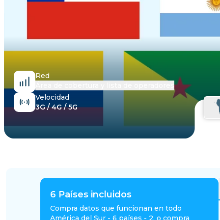
Egipto
Red
Área de cobertura y lista de operadores
Velocidad
3G / 4G / 5G
6
Países incluidos
Compra datos que funcionan en todo
América del Sur - 6 países - 2, o compra