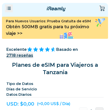
Para Nuevos Usuarios: Prueba Gratuita de eSIM
Obtén 500MB gratis para tu próximo
viaje
>>
Excelente
Basado en
2718
reseñas
Planes de eSIM para Viajeros a
Tanzania
Tipo de Datos
Días de Servicio
Datos Diarios
USD: $
0,00
(≈0,00 US$ / Día)