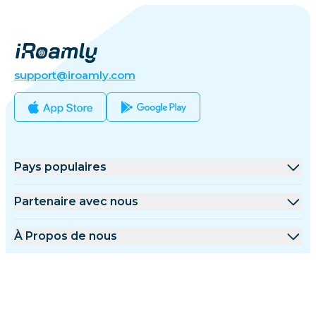
support@iroamly.com
Pays populaires
États-Unis
Partenaire avec nous
Royaume-Uni
Plateforme de gros
À Propos de nous
Turquie
Programme d'affiliation
À Propos de iRoamly
Plus d'informations
France
Documents API
Contactez-nous
Centre de support
Thaïlande