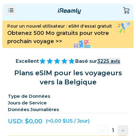
Pour un nouvel utilisateur : eSIM d'essai gratuit
Obtenez 500 Mo gratuits pour votre
prochain voyage
>>
Excellent
Basé sur
3225
avis
Plans eSIM pour les voyageurs
vers la Belgique
Type de Données
Jours de Service
Données Journalières
USD: $
0,00
(≈0,00 $US / Jour)