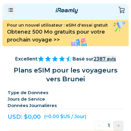
Pour un nouvel utilisateur : eSIM d'essai gratuit
Obtenez 500 Mo gratuits pour votre
prochain voyage
>>
Excellent
Basé sur
2387
avis
Plans eSIM pour les voyageurs
vers Brunei
Type de Données
Jours de Service
Données Journalières
USD: $
0,00
(≈0,00 $US / Jour)