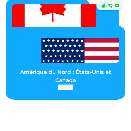
·
·
Amérique du Nord : États-Unis et
Canada
pays