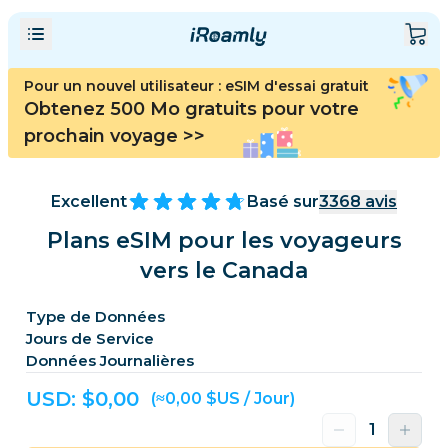
Pour un nouvel utilisateur : eSIM d'essai gratuit
Obtenez 500 Mo gratuits pour votre
prochain voyage
>>
Excellent
Basé sur
3368
avis
Plans eSIM pour les voyageurs
vers le Canada
Type de Données
Jours de Service
Données Journalières
USD: $
0,00
(≈0,00 $US / Jour)