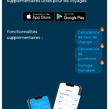
supplémentaires utiles pour les voyages.
Fonctionnalités
Calculatrice
de taux de
supplémentaires
：
change
Calculatrice
de
pourboire
Horloge
mondiale