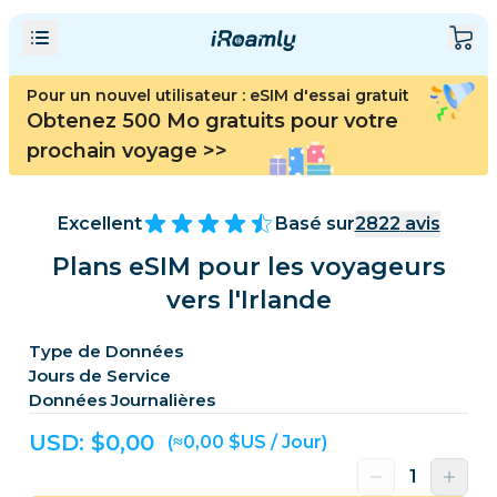
Pour un nouvel utilisateur : eSIM d'essai gratuit
Obtenez 500 Mo gratuits pour votre
prochain voyage
>>
Excellent
Basé sur
2822
avis
Plans eSIM pour les voyageurs
vers l'Irlande
Type de Données
Jours de Service
Données Journalières
USD: $
0,00
(≈0,00 $US / Jour)