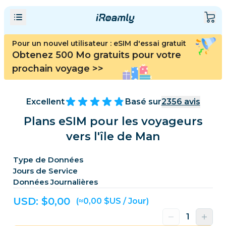
Pour un nouvel utilisateur : eSIM d'essai gratuit
Obtenez 500 Mo gratuits pour votre
prochain voyage
>>
Excellent
Basé sur
2356
avis
Plans eSIM pour les voyageurs
vers l'île de Man
Type de Données
Jours de Service
Données Journalières
USD: $
0,00
(≈0,00 $US / Jour)