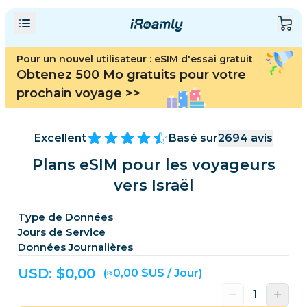
Pour un nouvel utilisateur : eSIM d'essai gratuit
Obtenez 500 Mo gratuits pour votre
prochain voyage
>>
Excellent
Basé sur
2694
avis
Plans eSIM pour les voyageurs
vers Israël
Type de Données
Jours de Service
Données Journalières
USD: $
0,00
(≈0,00 $US / Jour)