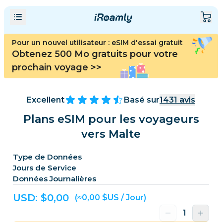
Pour un nouvel utilisateur : eSIM d'essai gratuit
Obtenez 500 Mo gratuits pour votre
prochain voyage
>>
Excellent
Basé sur
1431
avis
Plans eSIM pour les voyageurs
vers Malte
Type de Données
Jours de Service
Données Journalières
USD: $
0,00
(≈0,00 $US / Jour)