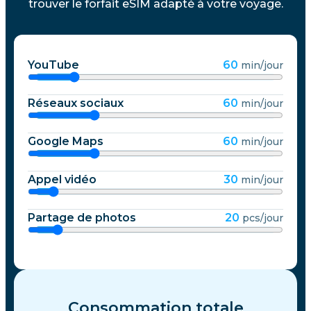
trouver le forfait eSIM adapté à votre voyage.
YouTube
60
min/jour
Réseaux sociaux
60
min/jour
Google Maps
60
min/jour
Appel vidéo
30
min/jour
Partage de photos
20
pcs/jour
Consommation totale