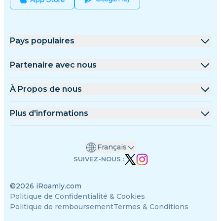
Pays populaires
États-Unis
Partenaire avec nous
Royaume-Uni
Plateforme de gros
À Propos de nous
Turquie
Programme d'affiliation
À Propos de iRoamly
Plus d'informations
France
Documents API
Contactez-nous
Centre de support
Thaïlande
Français
Calculateur de données
Japon
SUIVEZ-NOUS :
Avis sur les eSIM
Italie
©2026 iRoamly.com
Équipe des auteurs
Inde
Politique de Confidentialité & Cookies
Appareils compatibles avec eSIM
Espagne
Politique de remboursement
Termes & Conditions