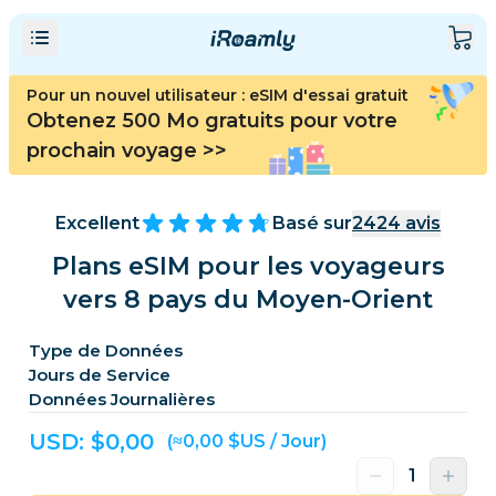
Pour un nouvel utilisateur : eSIM d'essai gratuit
Obtenez 500 Mo gratuits pour votre
prochain voyage
>>
Excellent
Basé sur
2424
avis
Plans eSIM pour les voyageurs
vers 8 pays du Moyen-Orient
Type de Données
Jours de Service
Données Journalières
USD: $
0,00
(≈0,00 $US / Jour)