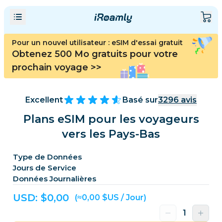
Pour un nouvel utilisateur : eSIM d'essai gratuit
Obtenez 500 Mo gratuits pour votre
prochain voyage
>>
Excellent
Basé sur
3296
avis
Plans eSIM pour les voyageurs
vers les Pays-Bas
Type de Données
Jours de Service
Données Journalières
USD: $
0,00
(≈0,00 $US / Jour)