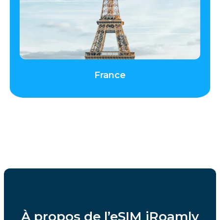
France
À propos de l’eSIM iRoamly