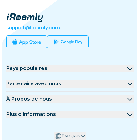
support@iroamly.com
Pays populaires
États-Unis
Partenaire avec nous
Royaume-Uni
Plateforme de gros
À Propos de nous
Turquie
Programme d'affiliation
À Propos de iRoamly
Plus d'informations
France
Documents API
Contactez-nous
Centre de support
Thaïlande
Français
Calculateur de données
Japon