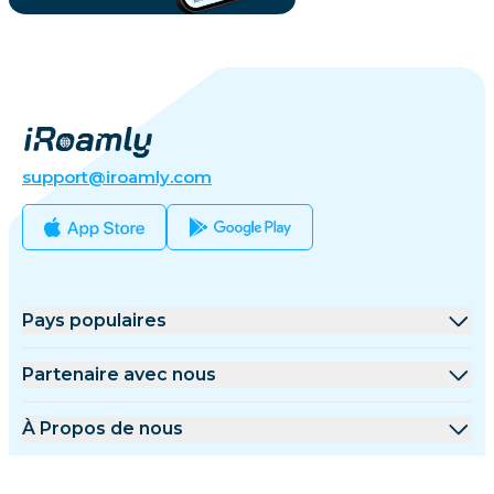
support@iroamly.com
Pays populaires
États-Unis
Partenaire avec nous
Royaume-Uni
Plateforme de gros
À Propos de nous
Turquie
Programme d'affiliation
À Propos de iRoamly
Plus d'informations
France