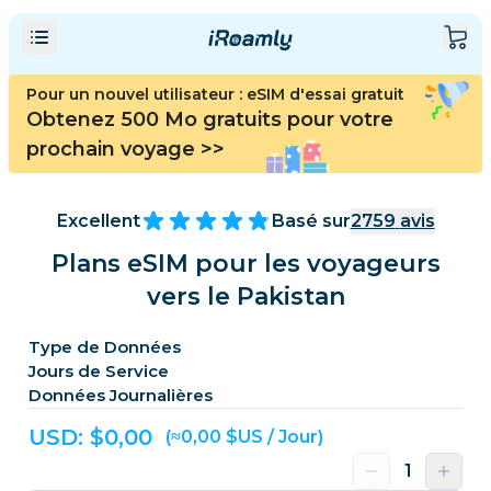
Pour un nouvel utilisateur : eSIM d'essai gratuit
Obtenez 500 Mo gratuits pour votre
prochain voyage
>>
Excellent
Basé sur
2759
avis
Plans eSIM pour les voyageurs
vers le Pakistan
Type de Données
Jours de Service
Données Journalières
USD: $
0,00
(≈0,00 $US / Jour)