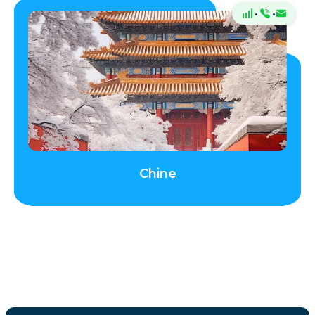
·
·
Chine