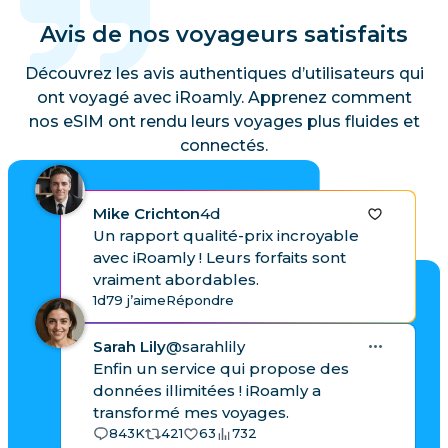
Avis de nos voyageurs satisfaits
Découvrez les avis authentiques d’utilisateurs qui
ont voyagé avec iRoamly. Apprenez comment
nos eSIM ont rendu leurs voyages plus fluides et
connectés.
Mike Crichton
4d
Un rapport qualité-prix incroyable
avec iRoamly ! Leurs forfaits sont
vraiment abordables.
1d
79 j’aime
Répondre
Sarah Lily
@sarahlily
Enfin un service qui propose des
données illimitées ! iRoamly a
transformé mes voyages.
843K
421
63
732