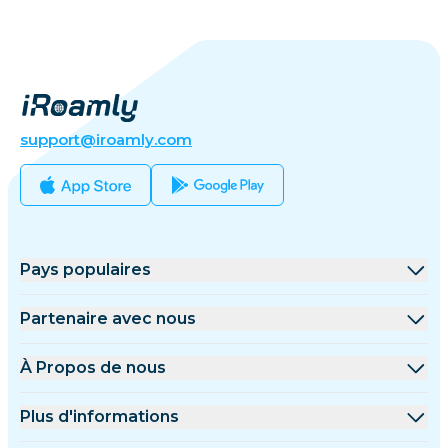
support@iroamly.com
Pays populaires
États-Unis
Partenaire avec nous
Royaume-Uni
Plateforme de gros
À Propos de nous
Turquie
Programme d'affiliation
À Propos de iRoamly
Plus d'informations
France
Documents API
Contactez-nous