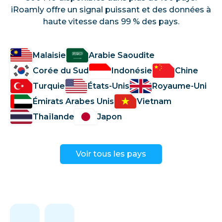
iRoamly offre un signal puissant et des données à
haute vitesse dans 99 % des pays.
Malaisie
Arabie Saoudite
Corée du Sud
Indonésie
Chine
Turquie
États-Unis
Royaume-Uni
Émirats Arabes Unis
Vietnam
Thaïlande
Japon
Voir tous les pays