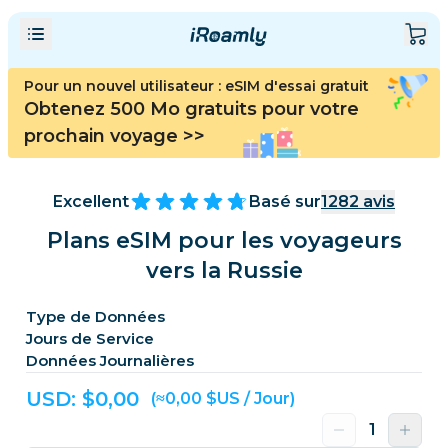
Pour un nouvel utilisateur : eSIM d'essai gratuit
Obtenez 500 Mo gratuits pour votre
prochain voyage
>>
Excellent
Basé sur
1282
avis
Plans eSIM pour les voyageurs
vers la Russie
Type de Données
Jours de Service
Données Journalières
USD: $
0,00
(≈0,00 $US / Jour)