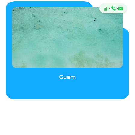
·
·
Guam