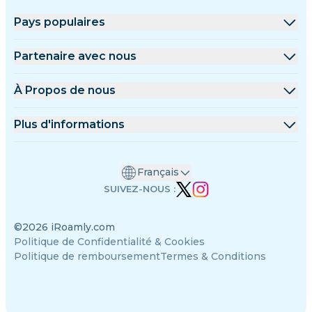
Pays populaires
États-Unis
Partenaire avec nous
Royaume-Uni
Plateforme de gros
À Propos de nous
Turquie
Programme d'affiliation
À Propos de iRoamly
Plus d'informations
France
Documents API
Contactez-nous
Centre de support
Thaïlande
Français
Calculateur de données
Japon
SUIVEZ-NOUS :
Avis sur les eSIM
Italie
©2026 iRoamly.com
Équipe des auteurs
Inde
Politique de Confidentialité & Cookies
Appareils compatibles avec eSIM
Espagne
Politique de remboursement
Termes & Conditions
Connaissances sur l’eSIM