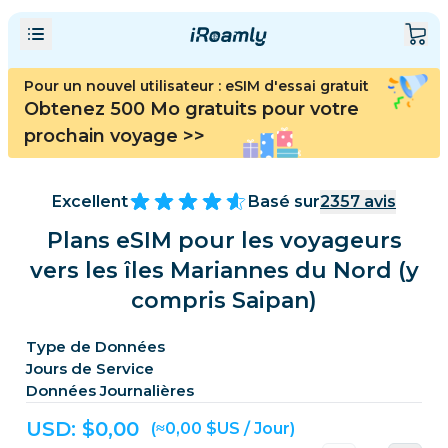
Pour un nouvel utilisateur : eSIM d'essai gratuit
Obtenez 500 Mo gratuits pour votre
prochain voyage
>>
Excellent
Basé sur
2357
avis
Plans eSIM pour les voyageurs
vers les îles Mariannes du Nord (y
compris Saipan)
Type de Données
Jours de Service
Données Journalières
USD: $
0,00
(≈0,00 $US / Jour)