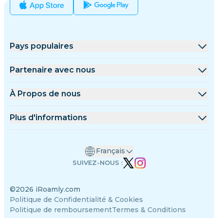
Pays populaires
États-Unis
Partenaire avec nous
Royaume-Uni
Plateforme de gros
À Propos de nous
Turquie
Programme d'affiliation
À Propos de iRoamly
Plus d'informations
France
Documents API
Contactez-nous
Centre de support
Thaïlande
Français
Calculateur de données
Japon
SUIVEZ-NOUS :
Avis sur les eSIM
Italie
©2026 iRoamly.com
Équipe des auteurs
Inde
Politique de Confidentialité & Cookies
Appareils compatibles avec eSIM
Espagne
Politique de remboursement
Termes & Conditions