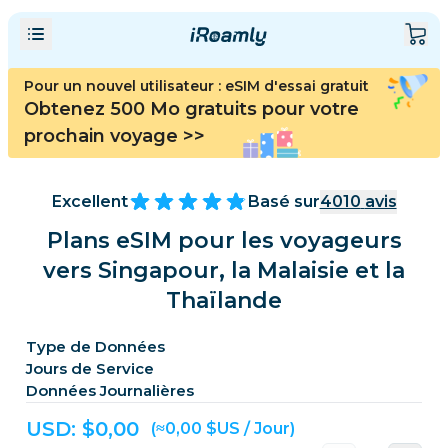
Pour un nouvel utilisateur : eSIM d'essai gratuit
Obtenez 500 Mo gratuits pour votre
prochain voyage
>>
Excellent
Basé sur
4010
avis
Plans eSIM pour les voyageurs
vers Singapour, la Malaisie et la
Thaïlande
Type de Données
Jours de Service
Données Journalières
USD: $
0,00
(≈0,00 $US / Jour)