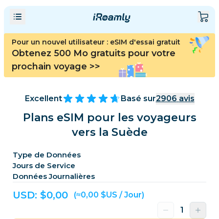
Pour un nouvel utilisateur : eSIM d'essai gratuit
Obtenez 500 Mo gratuits pour votre
prochain voyage
>>
Excellent
Basé sur
2906
avis
Plans eSIM pour les voyageurs
vers la Suède
Type de Données
Jours de Service
Données Journalières
USD: $
0,00
(≈0,00 $US / Jour)