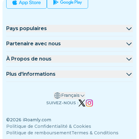
Pays populaires
États-Unis
Partenaire avec nous
Royaume-Uni
Plateforme de gros
À Propos de nous
Turquie
Programme d'affiliation
À Propos de iRoamly
Plus d'informations
France
Documents API
Contactez-nous
Centre de support
Thaïlande
Français
Calculateur de données
Japon
SUIVEZ-NOUS :
Avis sur les eSIM
Italie
©2026 iRoamly.com
Équipe des auteurs
Inde
Politique de Confidentialité & Cookies
Appareils compatibles avec eSIM
Espagne
Politique de remboursement
Termes & Conditions