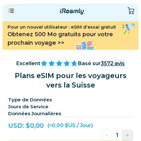
Pour un nouvel utilisateur : eSIM d'essai gratuit
Obtenez 500 Mo gratuits pour votre
prochain voyage
>>
Excellent
Basé sur
3572
avis
Plans eSIM pour les voyageurs
vers la Suisse
Type de Données
Jours de Service
Données Journalières
USD: $
0,00
(≈0,00 $US / Jour)