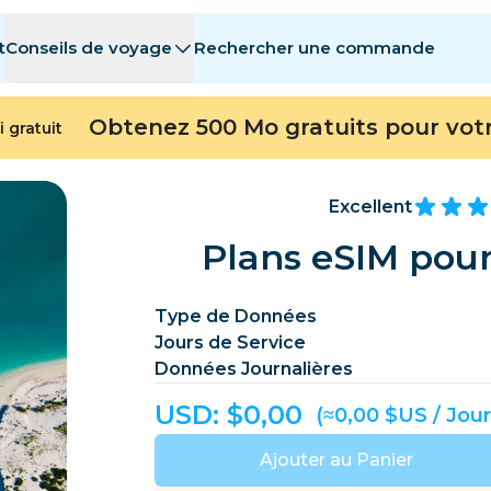
t
Conseils de voyage
Rechercher une commande
stinations
stinations
A - E
A - E
F - I
F - I
J - O
J - O
P - S
P - S
T - Z
T - Z
Obtenez 500 Mo gratuits pour vot
i gratuit
Algérie
Chine
Andorre
Europe
Arménie
Aruba
Excellent
Bahreïn
Bangladesh
Plans eSIM pour
Bermudes
Bosnie-Herzég
Type de Données
Cambodge
Cameroun
Jours de Service
Chili
Chine
Données Journalières
Repubblica del Congo
Costa Rica
Côte d’Ivoire
USD: $
0,00
(≈0,00 $US / Jour
République tchèque
Danemark
Dominique
Ajouter au Panier