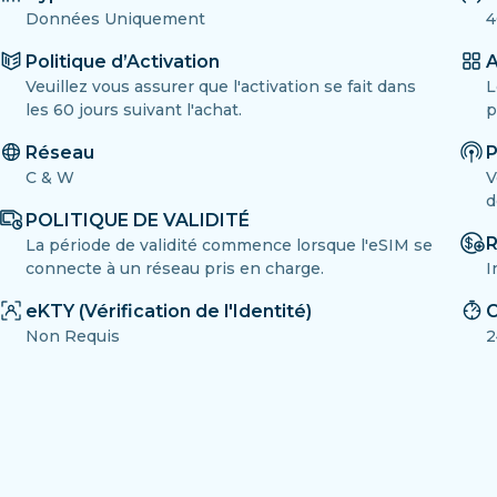
Données Uniquement
4
Politique d’Activation
A
Veuillez vous assurer que l'activation se fait dans
L
les 60 jours suivant l'achat.
p
Réseau
P
C & W
V
d
POLITIQUE DE VALIDITÉ
R
La période de validité commence lorsque l'eSIM se
connecte à un réseau pris en charge.
I
eKTY (Vérification de l'Identité)
C
Non Requis
2