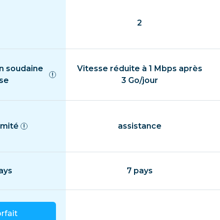
2
n soudaine
Vitesse réduite à 1 Mbps après
sse
3 Go/jour
imité
assistance
ays
7 pays
orfait