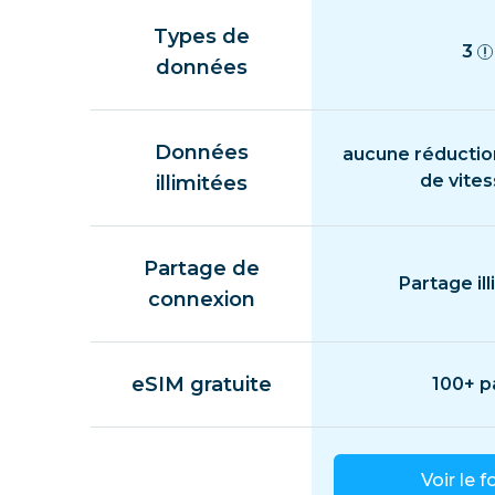
Types de
3
données
Données
aucune réductio
de vite
illimitées
Partage de
Partage ill
connexion
eSIM gratuite
100+ p
Voir le f