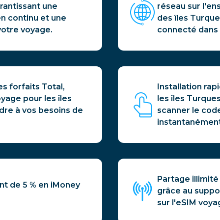
rantissant une
réseau sur l'en
en continu et une
des îles Turqu
 votre voyage.
connecté dans 
es forfaits Total,
Installation rap
oyage pour les îles
les îles Turques
dre à vos besoins de
scanner le cod
instantanément
Partage illimit
t de 5 % en iMoney
grâce au suppor
sur l'eSIM voya