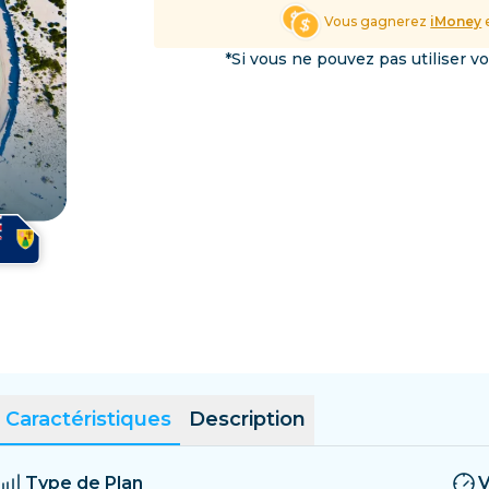
Salvador
Estonie
Vous gagnerez
iMoney
e
Explorer toutes les destin
*Si vous ne pouvez pas utiliser v
Caractéristiques
Description
Type de Plan
V