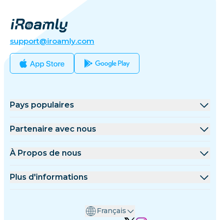
support@iroamly.com
Pays populaires
États-Unis
Partenaire avec nous
Royaume-Uni
Plateforme de gros
À Propos de nous
Turquie
Programme d'affiliation
À Propos de iRoamly
Plus d'informations
France
Documents API
Contactez-nous
Centre de support
Thaïlande
Français
Calculateur de données
Japon