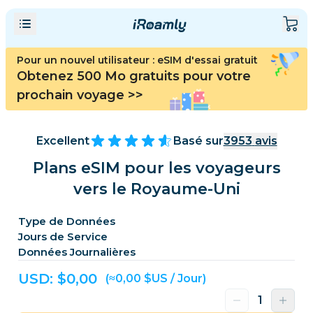
Pour un nouvel utilisateur : eSIM d'essai gratuit
Obtenez 500 Mo gratuits pour votre
prochain voyage
>>
Excellent
Basé sur
3953
avis
Plans eSIM pour les voyageurs
vers le Royaume-Uni
Type de Données
Jours de Service
Données Journalières
USD: $
0,00
(≈0,00 $US / Jour)