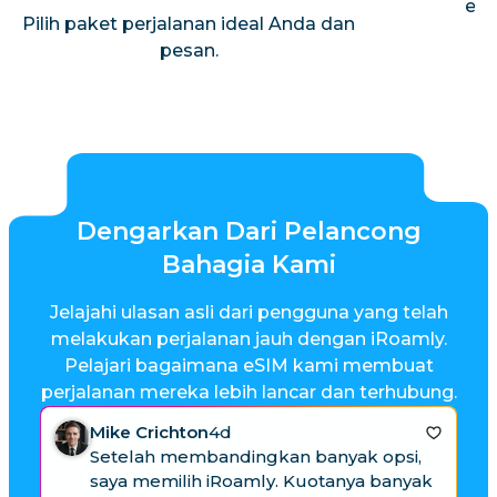
ema
Pilih paket perjalanan ideal Anda dan
pesan.
Dengarkan Dari Pelancong
Bahagia Kami
Jelajahi ulasan asli dari pengguna yang telah
melakukan perjalanan jauh dengan iRoamly.
Pelajari bagaimana eSIM kami membuat
perjalanan mereka lebih lancar dan terhubung.
Mike Crichton
4d
Setelah membandingkan banyak opsi,
saya memilih iRoamly. Kuotanya banyak