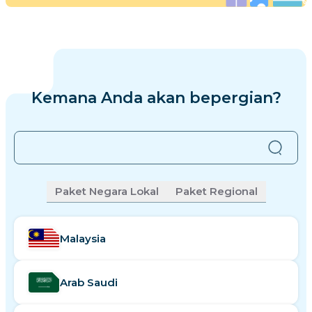
Kemana Anda akan bepergian?
Tidak menemukan yang Anda inginkan?
Klik di
Paket Negara Lokal
Paket Regional
sini untuk mencoba.
Malaysia
Arab Saudi