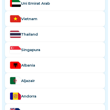
Uni Emirat Arab
Vietnam
Thailand
Singapura
Albania
Aljazair
Andorra