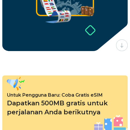
Untuk Pengguna Baru: Coba Gratis eSIM
Dapatkan 500MB gratis untuk
perjalanan Anda berikutnya