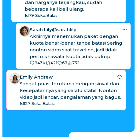
dan harganya terjangkau, sudah
beberapa kali beli ulang.
1d
79 Suka.
Balas.
Sarah Lily
@sarahlily
Akhirnya menemukan paket dengan
kuota benar-benar tanpa batas! Sering
nonton video saat traveling, jadi tidak
perlu khawatir kuota tidak cukup.
843K
421
63
732
Emily Andrew
Sangat puas, terutama dengan sinyal dan
kecepatannya yang selalu stabil. Nonton
video jadi lancar, pengalaman yang bagus.
1d
127 Suka.
Balas.