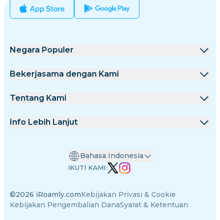
Negara Populer
Amerika Serikat
Bekerjasama dengan Kami
Inggris Raya
Platform Grosir
Tentang Kami
Turki
Program Afiliasi
Tentang iRoamly
Info Lebih Lanjut
Prancis
Dokumentasi API
Hubungi Kami
Pusat Dukungan
Thailand
Bahasa Indonesia
Kalkulator Data
Jepang
IKUTI KAMI:
Ulasan eSIM
Italia
©2026 iRoamly.com
Kebijakan Privasi & Cookie
Tim Penulis
India
Kebijakan Pengembalian Dana
Syarat & Ketentuan
Perangkat yang Kompatibel dengan eSIM
Spanyol