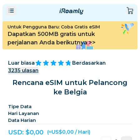
Untuk Pengguna Baru: Coba Gratis eSIM
Dapatkan 500MB gratis untuk
perjalanan Anda berikutnya
>>
Luar biasa
Berdasarkan
3235
ulasan
Rencana eSIM untuk Pelancong
ke Belgia
Tipe Data
Hari Layanan
Data Harian
USD: $
0,00
(≈US$0,00 / Hari)