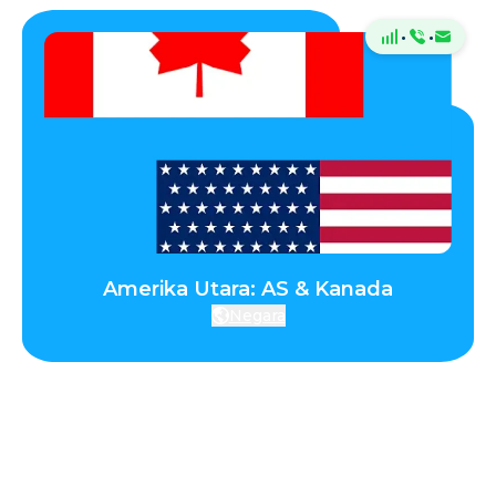
·
·
Amerika Utara: AS & Kanada
Negara