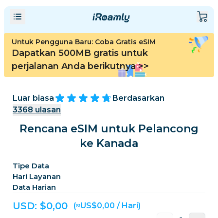
Untuk Pengguna Baru: Coba Gratis eSIM
Dapatkan 500MB gratis untuk
perjalanan Anda berikutnya
>>
Luar biasa
Berdasarkan
3368
ulasan
Rencana eSIM untuk Pelancong
ke Kanada
Tipe Data
Hari Layanan
Data Harian
USD: $
0,00
(≈US$0,00 / Hari)