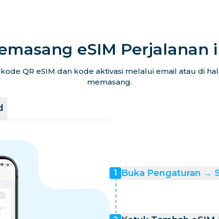
emasang eSIM Perjalanan 
ode QR eSIM dan kode aktivasi melalui email atau di h
memasang.
d
Buka Pengaturan → Se
1