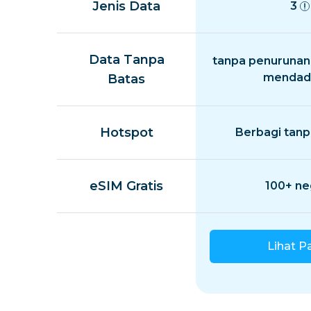
Jenis Data
3
Data Tanpa
tanpa penurunan
mendad
Batas
Hotspot
Berbagi tanp
eSIM Gratis
100+ ne
Lihat P