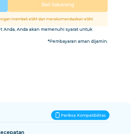
Eswatini
Beli Sekarang
si
ngan membeli eSIM dan merekomendasikan eSIM.
et Anda, Anda akan memenuhi syarat untuk
*Pembayaran aman dijamin.
Periksa Kompatibilitas
ecepatan