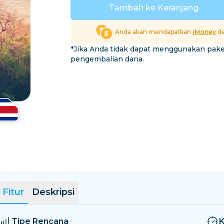
El Salvador
Estonia
Tambah ke Keranjang
Jelajahi Semua Destina
Anda akan mendapatkan
iMoney
de
*Jika Anda tidak dapat menggunakan pak
pengembalian dana.
Fitur
Deskripsi
Tipe Rencana
K