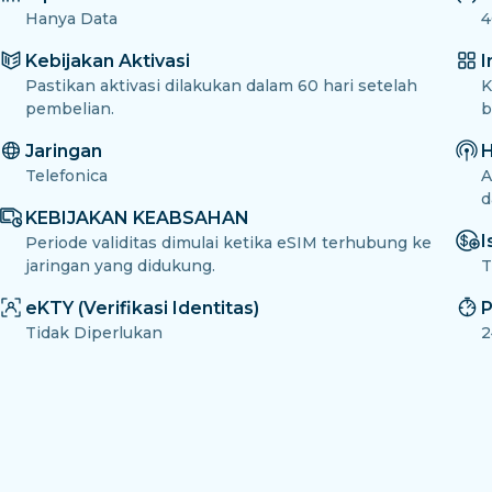
Hanya Data
4
Kebijakan Aktivasi
I
Pastikan aktivasi dilakukan dalam 60 hari setelah
K
pembelian.
b
Jaringan
H
Telefonica
A
d
KEBIJAKAN KEABSAHAN
I
Periode validitas dimulai ketika eSIM terhubung ke
jaringan yang didukung.
T
eKTY (Verifikasi Identitas)
P
Tidak Diperlukan
2