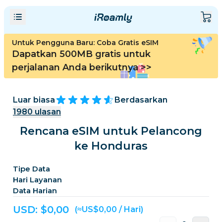
Untuk Pengguna Baru: Coba Gratis eSIM
Dapatkan 500MB gratis untuk
perjalanan Anda berikutnya
>>
Luar biasa
Berdasarkan
1980
ulasan
Rencana eSIM untuk Pelancong
ke Honduras
Tipe Data
Hari Layanan
Data Harian
USD: $
0,00
(≈US$0,00 / Hari)