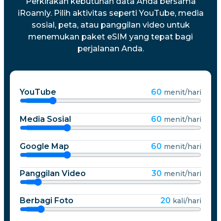
Perkirakan kebutuhan data Anda bersama
iRoamly. Pilih aktivitas seperti YouTube, media
sosial, peta, atau panggilan video untuk
menemukan paket eSIM yang tepat bagi
perjalanan Anda.
YouTube
60
menit/hari
Media Sosial
60
menit/hari
Google Map
60
menit/hari
Panggilan Video
30
menit/hari
Berbagi Foto
20
kali/hari