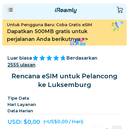
Untuk Pengguna Baru: Coba Gratis eSIM
Dapatkan 500MB gratis untuk
perjalanan Anda berikutnya
>>
Luar biasa
Berdasarkan
2555
ulasan
Rencana eSIM untuk Pelancong
ke Luksemburg
Tipe Data
Hari Layanan
Data Harian
USD: $
0,00
(≈US$0,00 / Hari)