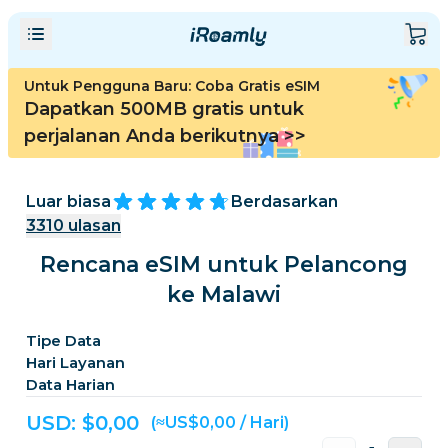
Untuk Pengguna Baru: Coba Gratis eSIM
Dapatkan 500MB gratis untuk
perjalanan Anda berikutnya
>>
Luar biasa
Berdasarkan
3310
ulasan
Rencana eSIM untuk Pelancong
ke Malawi
Tipe Data
Hari Layanan
Data Harian
USD: $
0,00
(≈US$0,00 / Hari)