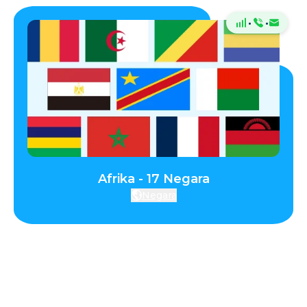
·
·
Afrika - 17 Negara
Negara