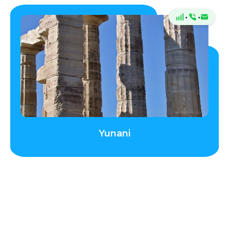
·
·
Yunani