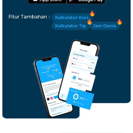
Fitur Tambahan
：
Kalkulator Kurs
Kalkulator Tip
Jam Dunia