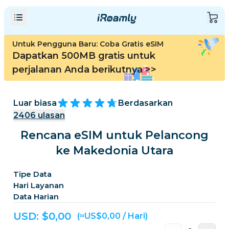
Untuk Pengguna Baru: Coba Gratis eSIM
Dapatkan 500MB gratis untuk
perjalanan Anda berikutnya
>>
Luar biasa
Berdasarkan
2406
ulasan
Rencana eSIM untuk Pelancong
ke Makedonia Utara
Tipe Data
Hari Layanan
Data Harian
USD: $
0,00
(≈US$0,00 / Hari)