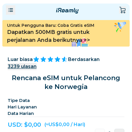
Untuk Pengguna Baru: Coba Gratis eSIM
Dapatkan 500MB gratis untuk
perjalanan Anda berikutnya
>>
Luar biasa
Berdasarkan
3239
ulasan
Rencana eSIM untuk Pelancong
ke Norwegia
Tipe Data
Hari Layanan
Data Harian
USD: $
0,00
(≈US$0,00 / Hari)