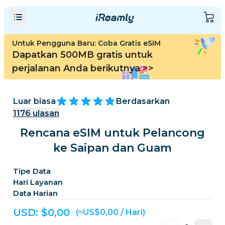
Untuk Pengguna Baru: Coba Gratis eSIM
Dapatkan 500MB gratis untuk
perjalanan Anda berikutnya
>>
Luar biasa
Berdasarkan
1176
ulasan
Rencana eSIM untuk Pelancong
ke Saipan dan Guam
Tipe Data
Hari Layanan
Data Harian
USD: $
0,00
(≈US$0,00 / Hari)