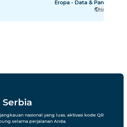
Eropa - Data & Panggilan -
Negara
 Serbia
jangkauan nasional yang luas, aktivasi kode QR
hubung selama perjalanan Anda.