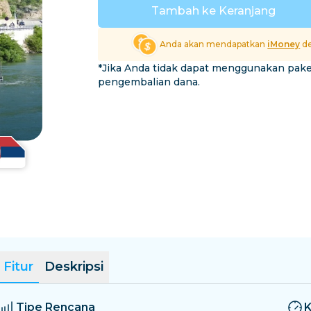
El Salvador
Estonia
Tambah ke Keranjang
Jelajahi Semua Destina
Anda akan mendapatkan
iMoney
de
*Jika Anda tidak dapat menggunakan pak
pengembalian dana.
Fitur
Deskripsi
Tipe Rencana
K