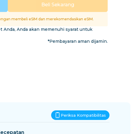
Eswatini
Beli Sekarang
si
ngan membeli eSIM dan merekomendasikan eSIM.
et Anda, Anda akan memenuhi syarat untuk
*Pembayaran aman dijamin.
Periksa Kompatibilitas
ecepatan