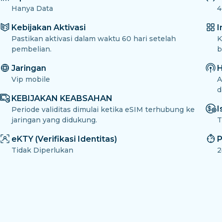
Hanya Data
4
Kebijakan Aktivasi
I
Pastikan aktivasi dalam waktu 60 hari setelah
K
pembelian.
b
Jaringan
H
Vip mobile
A
d
KEBIJAKAN KEABSAHAN
I
Periode validitas dimulai ketika eSIM terhubung ke
jaringan yang didukung.
T
eKTY (Verifikasi Identitas)
P
Tidak Diperlukan
2