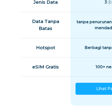
Jenis Data
3
Data Tanpa
tanpa penurunan
mendad
Batas
Hotspot
Berbagi tanp
eSIM Gratis
100+ ne
Lihat P