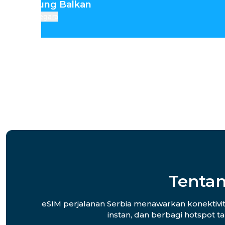
emenanjung Balkan
Negara
Tentan
eSIM perjalanan Serbia menawarkan konektivita
instan, dan berbagi hotspot t