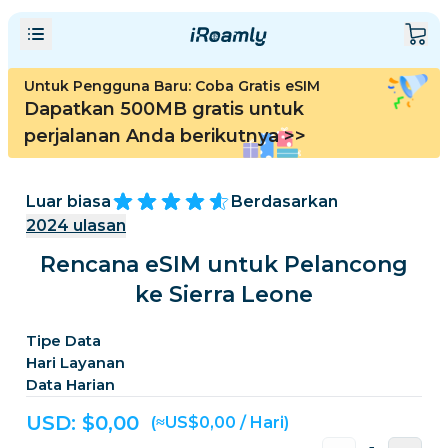
Untuk Pengguna Baru: Coba Gratis eSIM
Dapatkan 500MB gratis untuk
perjalanan Anda berikutnya
>>
Luar biasa
Berdasarkan
2024
ulasan
Rencana eSIM untuk Pelancong
ke Sierra Leone
Tipe Data
Hari Layanan
Data Harian
USD: $
0,00
(≈US$0,00 / Hari)