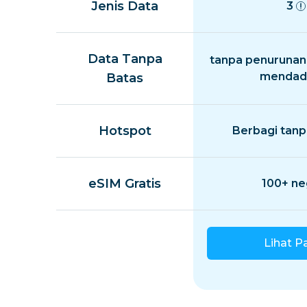
Jenis Data
3
Data Tanpa
tanpa penurunan
mendad
Batas
Hotspot
Berbagi tanp
eSIM Gratis
100+ ne
Lihat P