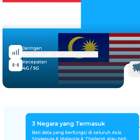
Mesir
Jaringan
Area cakupan dan daftar operator
Kecepatan
4G / 5G
3
Negara yang Termasuk
Beli data yang berfungsi di seluruh Asia
Singapura & Malaysia & Thailand, atau beli