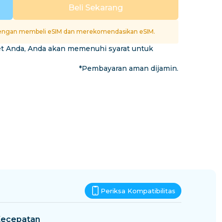
Eswatini
Beli Sekarang
si
ngan membeli eSIM dan merekomendasikan eSIM.
et Anda, Anda akan memenuhi syarat untuk
*Pembayaran aman dijamin.
Periksa Kompatibilitas
ecepatan