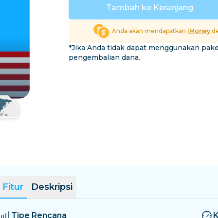
El Salvador
Estonia
Tambah ke Keranjang
Jelajahi Semua Destina
Anda akan mendapatkan
iMoney
de
*Jika Anda tidak dapat menggunakan pak
pengembalian dana.
Fitur
Deskripsi
Tipe Rencana
K