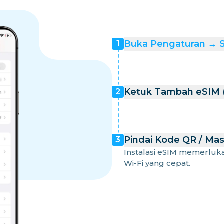
Buka Pengaturan → Se
1
Ketuk Tambah eSIM (
2
Pindai Kode QR / Mas
3
Instalasi eSIM memerluk
Wi-Fi yang cepat.