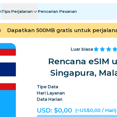
n
Tips Perjalanan
Pencarian Pesanan
asi
asi
A - E
A - E
F - I
F - I
J - O
J - O
P - S
P - S
T - Z
T - Z
Dapatkan 500MB gratis untuk perjalan
M
Aljazair
Cina
Andorra
Eropa
Armenia
Aruba
Luar biasa
Bahrain
Bangladesh
Rencana eSIM u
Bermuda
Bosnia dan Herzego
Singapura, Mal
Kamboja
Kamerun
Cile
Cina
Tipe Data
Hari Layanan
Kosta Rika
Pantai Gading
Data Harian
ko
Denmark
Dominika
USD: $
0,00
(≈US$0,00 / Hari)