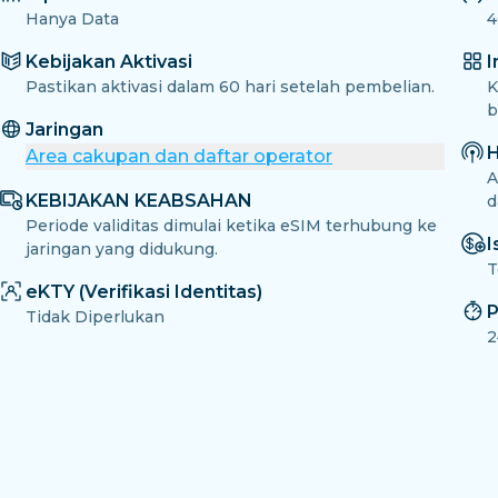
Hanya Data
4
Kebijakan Aktivasi
I
Pastikan aktivasi dalam 60 hari setelah pembelian.
K
b
Jaringan
H
Area cakupan dan daftar operator
A
KEBIJAKAN KEABSAHAN
d
Periode validitas dimulai ketika eSIM terhubung ke
I
jaringan yang didukung.
T
eKTY (Verifikasi Identitas)
P
Tidak Diperlukan
2